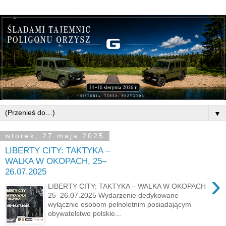
▼
wtorek, 27 maja 2025
LIBERTY CITY: TAKTYKA –
WALKA W OKOPACH, 25–
26.07.2025
›
LIBERTY CITY: TAKTYKA – WALKA W OKOPACH
25–26.07.2025 Wydarzenie dedykowane
wyłącznie osobom pełnoletnim posiadającym
obywatelstwo polskie...