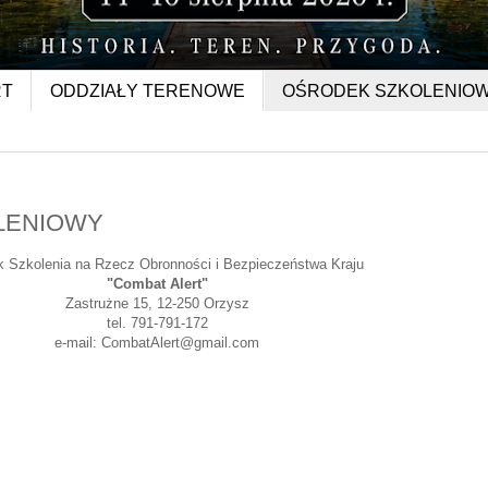
RT
ODDZIAŁY TERENOWE
OŚRODEK SZKOLENIO
LENIOWY
 Szkolenia na Rzecz Obronności i Bezpieczeństwa Kraju
"Combat Alert"
Zastrużne 15, 12-250 Orzysz
tel. 791-791-172
e-mail: CombatAlert@gmail.com