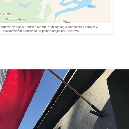
ytuowany jest w centrum Mazur. Znajduje się w kompleksie leśnym w
miejscowości Zastrużne na północ od jeziora Śniardwy.