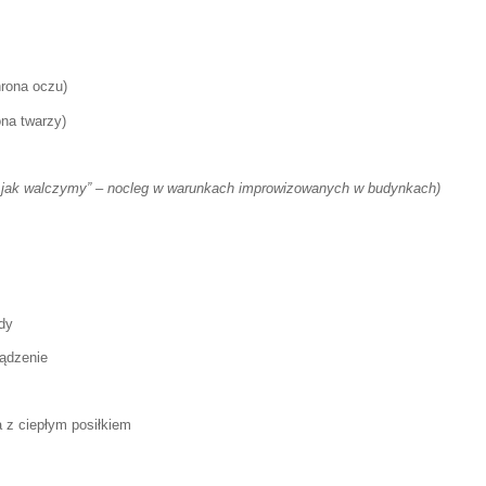
rona oczu)
na twarzy)
, jak walczymy” – nocleg w warunkach improwizowanych w budynkach)
dy
ządzenie
 z ciepłym posiłkiem