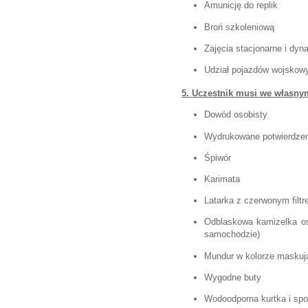
Amunicję do replik
Broń szkoleniową
Zajęcia stacjonarne i dy
Udział pojazdów wojskow
5. Uczestnik musi we własny
Dowód osobisty
Wydrukowane potwierdzen
Śpiwór
Karimata
Latarka z czerwonym filt
Odblaskowa kamizelka o
samochodzie)
Mundur w kolorze maskuj
Wygodne buty
Wodoodporna kurtka i spod