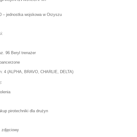
00 – jednostka wojskowa w Orzyszu
i:
z. 96 Beryl trenażer
pancerzone
ych: 4 (ALPHA, BRAVO, CHARLIE, DELTA)
e
:
olenia
kup pirotechniki dla drużyn
ż zdjęciowy