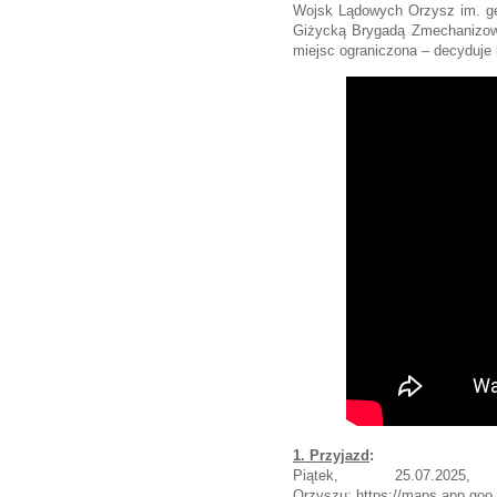
Wojsk Lądowych Orzysz im. g
Giżycką Brygadą Zmechanizo
miejsc ograniczona – decyduje 
1. Przyjazd
:
Piątek, 25.07.2
Orzyszu: https://maps.app.g