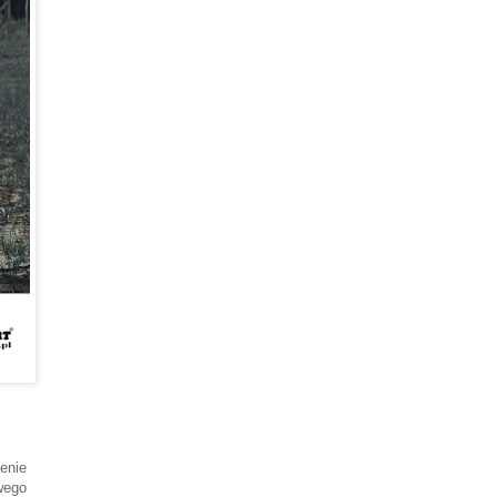
enie
wego