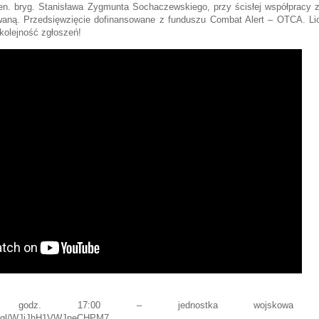
en. bryg. Stanisława Zygmunta Sochaczewskiego
, przy ścisłej współpracy 
waną
. Przedsięwzięcie dofinansowane z funduszu
Combat Alert – OTCA
. L
kolejność zgłoszeń!
025, godz. 17:00 – jednostka wojskowa
oo.gl/WJjJhH1VWJneCHPM7