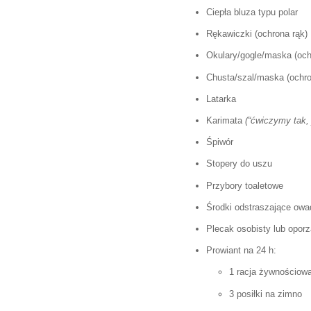
Ciepła bluza typu polar
Rękawiczki (ochrona rąk)
Okulary/gogle/maska (och
Chusta/szal/maska (ochro
Latarka
Karimata
(“ćwiczymy tak
Śpiwór
Stopery do uszu
Przybory toaletowe
Środki odstraszające owa
Plecak osobisty lub opor
Prowiant na 24 h:
1 racja żywnościowa
3 posiłki na zimno