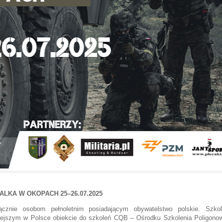
 WALKA W OKOPACH
25–26.07.2025
cznie osobom pełnoletnim posiadającym obywatelstwo polskie. Szkol
iejszym w Polsce obiekcie do szkoleń CQB –
Ośrodku Szkolenia Poligono