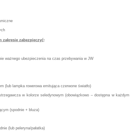
namiczne
ych
m zakresie zabezpieczyć
:
ie ważnego ubezpieczenia na czas przebywania w JW
rem (lub lampka rowerowa emitująca czerwone światło)
strzegawcza w kolorze seledynowym (obowiązkowo – dostępna w każdym
ącym (spodnie + bluza)
nie (lub peleryna/pałatka)