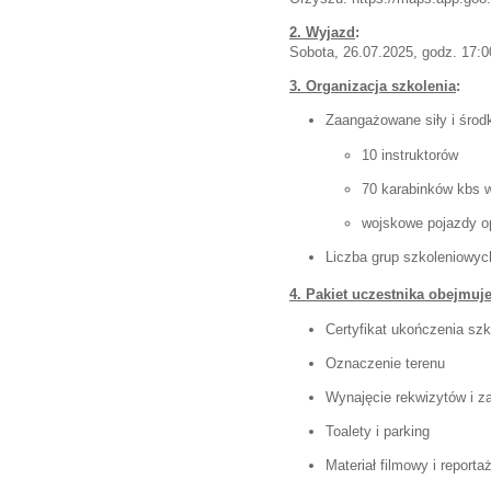
2. Wyjazd
:
Sobota, 26.07.2025, godz. 17:
3. Organizacja szkolenia
:
Zaangażowane siły i środk
10 instruktorów
70 karabinków kbs w
wojskowe pojazdy o
Liczba grup szkoleniow
4. Pakiet uczestnika obejmuj
Certyfikat ukończenia szk
Oznaczenie terenu
Wynajęcie rekwizytów i za
Toalety i parking
Materiał filmowy i reporta