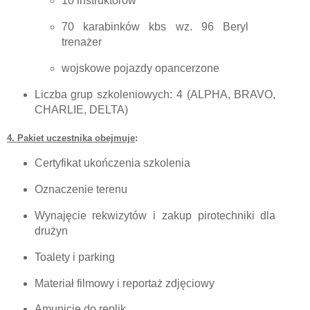
10 instruktorów
70 karabinków kbs wz. 96 Beryl
trenażer
wojskowe pojazdy opancerzone
Liczba grup szkoleniowych: 4 (ALPHA, BRAVO,
CHARLIE, DELTA)
4. Pakiet uczestnika obejmuje
:
Certyfikat ukończenia szkolenia
Oznaczenie terenu
Wynajęcie rekwizytów i zakup pirotechniki dla
drużyn
Toalety i parking
Materiał filmowy i reportaż zdjęciowy
Amunicję do replik