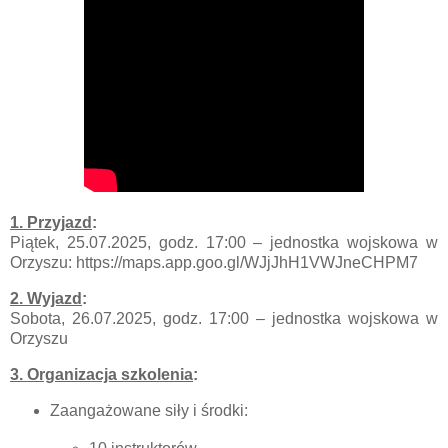
1. Przyjazd
:
Piątek, 25.07.2025, godz. 17:00 – jednostka wojskowa w
Orzyszu: https://maps.app.goo.gl/WJjJhH1VWJneCHPM7
2. Wyjazd
:
Sobota, 26.07.2025, godz. 17:00 – jednostka wojskowa w
Orzyszu
3. Organizacja szkolenia
:
Zaangażowane siły i środki: